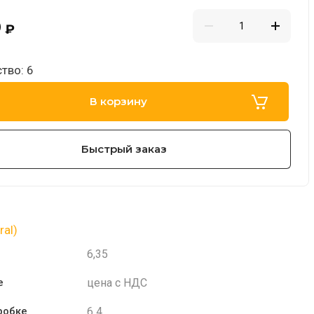
0
₽
тво: 6
В корзину
Быстрый заказ
ral)
6,35
цена с НДС
е
6 4
робке