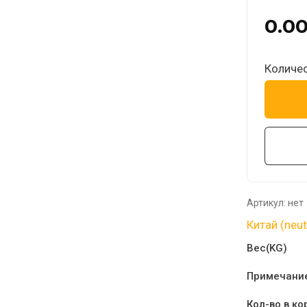
0.0
Количес
Артикул:
нет
Китай (neut
Вес(KG)
Примечани
Кол-во в ко