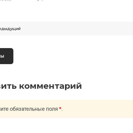
едыдущий
вы
вить комментарий
ите обязательные поля
*
.